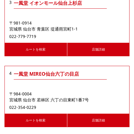
3
一風堂 イオンモール仙台上杉店
〒981-0914
宮城県
仙台市
⻘葉区
堤通⾬宮町1-1
022-779-7719
ルートを検索
店舗詳細
4
一風堂 MIREO仙台六丁の目店
〒984-0004
宮城県
仙台市
若林区
六丁の目東町1番7号
022-354-0229
ルートを検索
店舗詳細