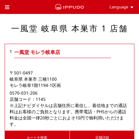
Language
Toggle Header Menu
一風堂 岐阜県 本巣市 1 店舗
1
一風堂 モレラ岐阜店
〒501-0497
岐阜県
本巣市
三橋1100
モレラ岐阜1階1194-1区画
0570-031-206
店舗コード：1145

※上記ナビダイヤルは店舗住所に着信し、着信地までの通話
料はお客様のご負担となります。携帯電話・PHSからの通話
料金は全国一律20秒ごとにおよそ10円で御利用いただけま
す。
ルートを検索
店舗詳細