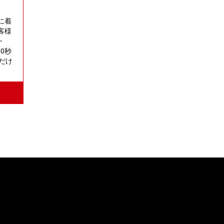
に着
客様
・
0秒
だけ