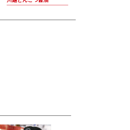
川越とんこつ醤油