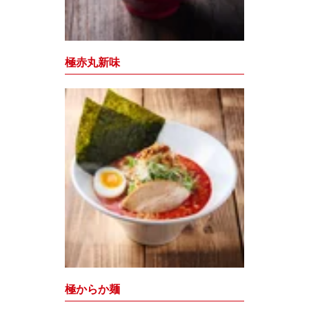
極赤丸新味
極からか麺