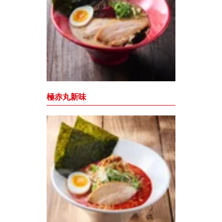
極赤丸新味