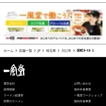
栄町3-13-１
ホーム
店舗一覧
JP
埼玉県
川口市
運営会社
お問い合わせ
採用情報
海外外食事業
ラーメン総選挙
一風堂ワークショップ
四季のラーメン
国内外食事業