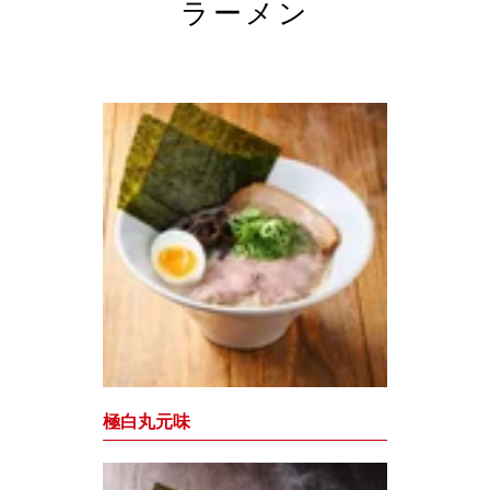
ラーメン
極白丸元味