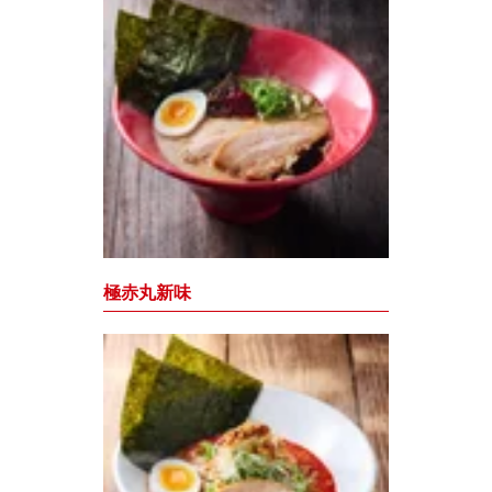
極赤丸新味