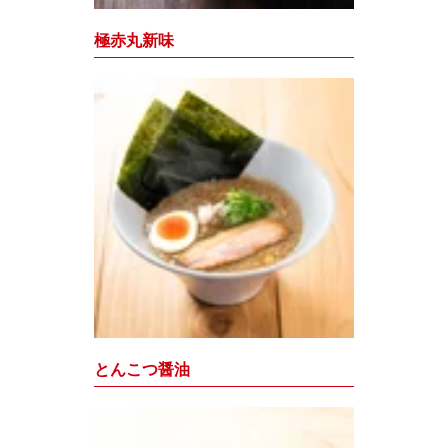
極赤丸新味
とんこつ醤油