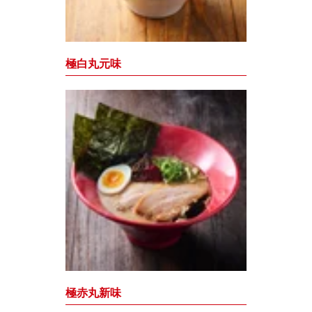
極白丸元味
極赤丸新味