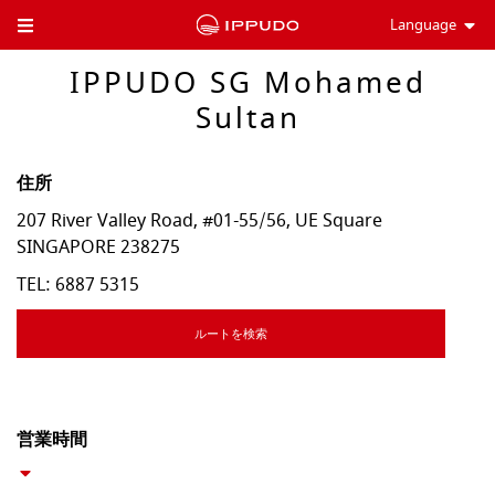
Language
Toggle Header Menu
IPPUDO SG Mohamed
Sultan
住所
207 River Valley Road, #01-55/56, UE Square
SINGAPORE
238275
TEL:
6887 5315
ルートを検索
営業時間