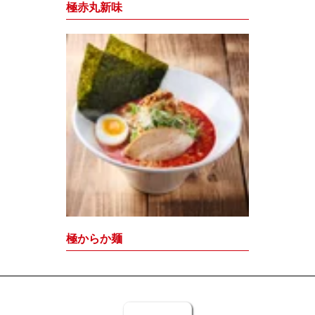
極赤丸新味
極からか麺