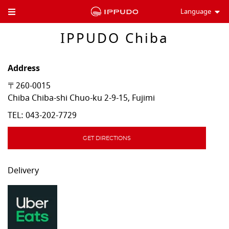
Language
Toggle Header Menu
IPPUDO Chiba
Address
〒260-0015
Chiba
Chiba-shi
Chuo-ku
2-9-15, Fujimi
TEL:
043-202-7729
GET DIRECTIONS
Delivery