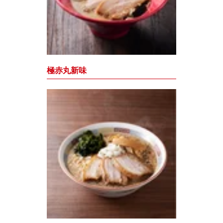
極赤丸新味