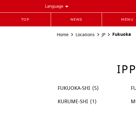
Language
TOP
NEWS
MENU
Fukuoka
Home
Locations
JP
IP
FUKUOKA-SHI
F
KURUME-SHI
M