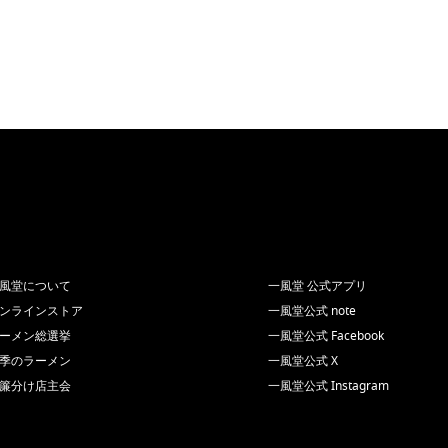
風堂について
一風堂 公式アプリ
ンラインストア
一風堂公式 note
ーメン総選挙
一風堂公式 Facebook
季のラーメン
一風堂公式 X
簾分け店主会
一風堂公式 Instagram