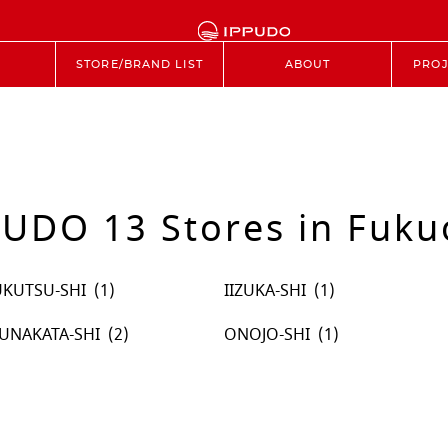
STORE/BRAND LIST
ABOUT
PROJ
PUDO 13 Stores in Fuku
UKUTSU-SHI
IIZUKA-SHI
UNAKATA-SHI
ONOJO-SHI