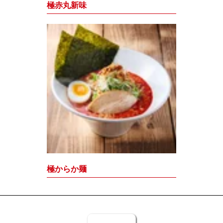
極赤丸新味
極からか麺