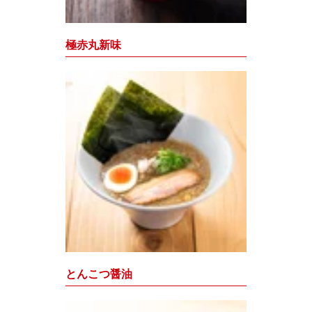
極赤丸新味
とんこつ醤油