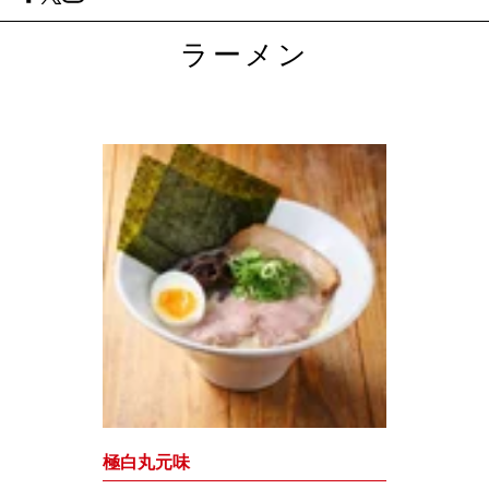
ラーメン
極白丸元味