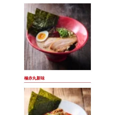
極赤丸新味