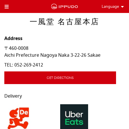
Language
Toggle Header Menu
一風堂 名古屋本店
Address
〒460-0008
Aichi Prefecture
Nagoya
Naka
3-22-26 Sakae
TEL:
052-269-2412
GET DIRECTIONS
Delivery