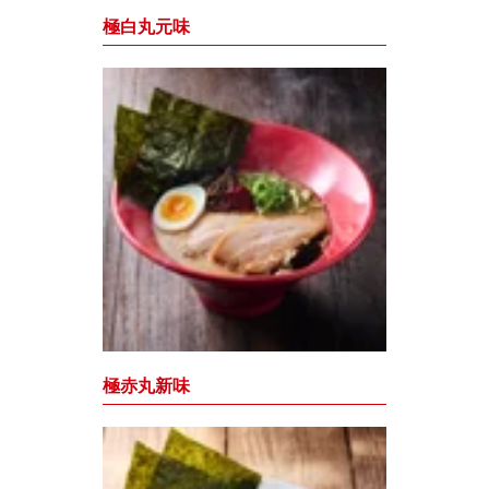
極白丸元味
極赤丸新味