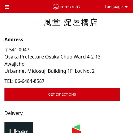
Language
Toggle Header Menu
一風堂 淀屋橋店
Address
〒541-0047
Osaka Prefecture
Osaka
Chuo Ward
4-2-13
Awajicho
Urbannet Midosuji Building 1F, Lot No. 2
TEL:
06-6484-8587
GET DIRECTIONS
Delivery