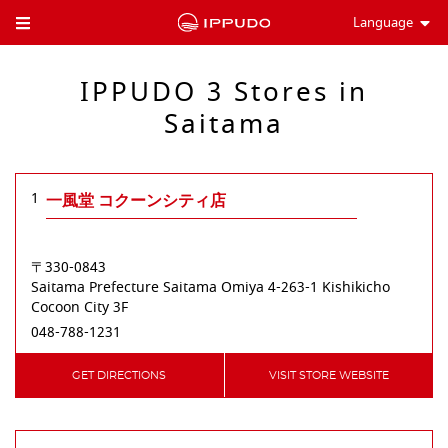
Language
Toggle Header Menu
IPPUDO 3 Stores in
Saitama
1
一風堂 コクーンシティ店
〒330-0843
Saitama Prefecture
Saitama
Omiya
4-263-1 Kishikicho
Cocoon City 3F
048-788-1231
GET DIRECTIONS
VISIT STORE WEBSITE