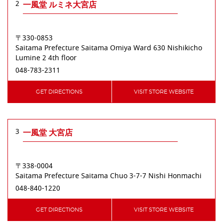
2
一風堂 ルミネ大宮店
〒330-0853
Saitama Prefecture
Saitama
Omiya Ward
630 Nishikicho
Lumine 2 4th floor
048-783-2311
GET DIRECTIONS
VISIT STORE WEBSITE
3
一風堂 大宮店
〒338-0004
Saitama Prefecture
Saitama
Chuo
3-7-7 Nishi Honmachi
048-840-1220
GET DIRECTIONS
VISIT STORE WEBSITE