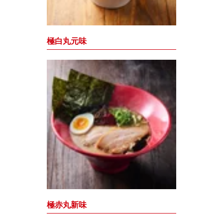
極白丸元味
極赤丸新味