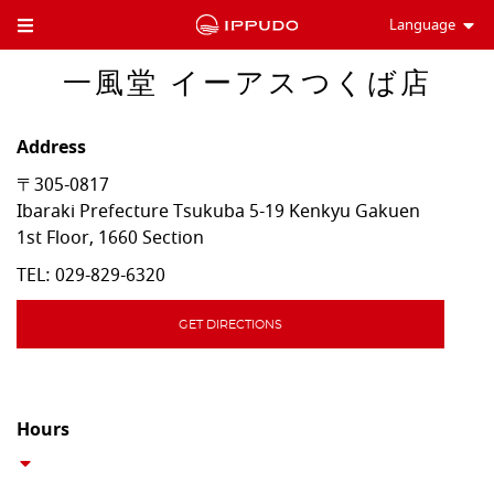
Language
Toggle Header Menu
一風堂 イーアスつくば店
Address
〒305-0817
Ibaraki Prefecture
Tsukuba
5-19 Kenkyu Gakuen
1st Floor, 1660 Section
TEL:
029-829-6320
GET DIRECTIONS
Hours