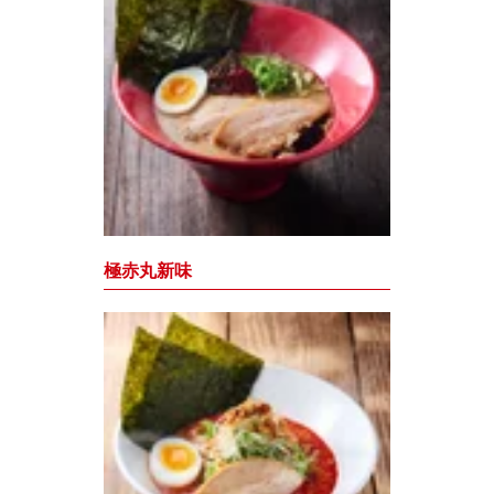
極赤丸新味