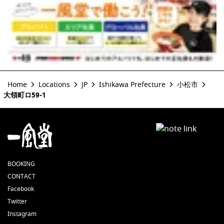
Home
Locations
JP
Ishikawa Prefecture
小松市
大領町ロ59-1
BOOKING
CONTACT
Facebook
Twitter
Instagram