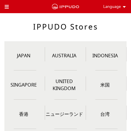
Language
Toggle Header Menu
IPPUDO Stores
JAPAN
AUSTRALIA
INDONESIA
UNITED
SINGAPORE
米国
KINGDOM
香港
ニュージーランド
台湾