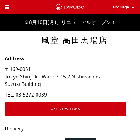
Language
Toggle Header Menu
※8月10日(月)、リニューアルオープン！
一風堂 高田馬場店
Address
〒169-0051
Tokyo
Shinjuku Ward
2-15-7 Nishiwaseda
Suzuki Building
TEL:
03-5272-0039
GET DIRECTIONS
Delivery