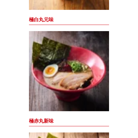
極白丸元味
極赤丸新味