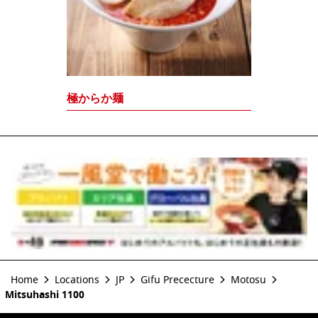
極からか麺
Home
Locations
JP
Gifu Prececture
Motosu
Mitsuhashi 1100