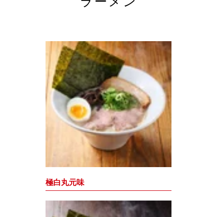
ラーメン
極白丸元味