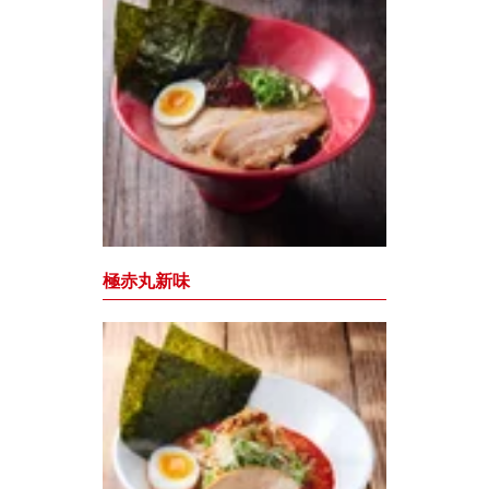
極赤丸新味