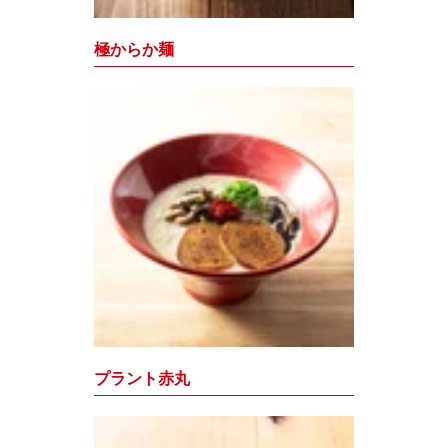
極からか麺
プラント赤丸