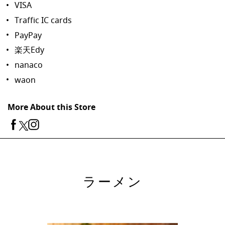
VISA
Traffic IC cards
PayPay
楽天Edy
nanaco
waon
More About this Store
ラーメン