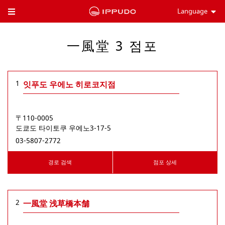
Language
Toggle Header Menu
一風堂 3 점포
1
잇푸도 우에노 히로코지점
〒110-0005
도쿄도
타이토쿠
우에노3-17-5
03-5807-2772
경로 검색
점포 상세
2
一風堂 浅草橋本舗