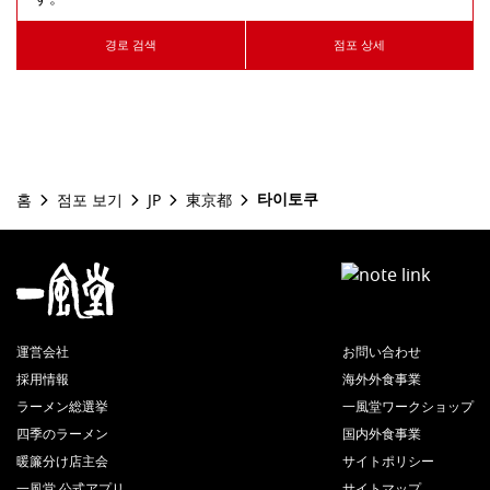
경로 검색
점포 상세
타이토쿠
홈
점포 보기
JP
東京都
運営会社
お問い合わせ
採用情報
海外外食事業
ラーメン総選挙
一風堂ワークショップ
四季のラーメン
国内外食事業
暖簾分け店主会
サイトポリシー
一風堂 公式アプリ
サイトマップ