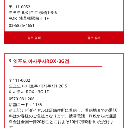
〒111-0052
도쿄도
타이토쿠
柳橋1-3-6
VORT浅草橋駅前Ⅲ 1F
03-5825-4651
경로 검색
점포 상세
3
잇푸도 아사쿠사ROX･3G점
〒111-0032
도쿄도
타이토쿠
아사쿠사1-26-5
아사쿠사 ROX・3G 1F
0570-031-206
店舗コード：1155

※上記ナビダイヤルは店舗住所に着信し、着信地までの通話
料はお客様のご負担となります。携帯電話・PHSからの通話
料金は全国一律20秒ごとにおよそ10円で御利用いただけま
す。