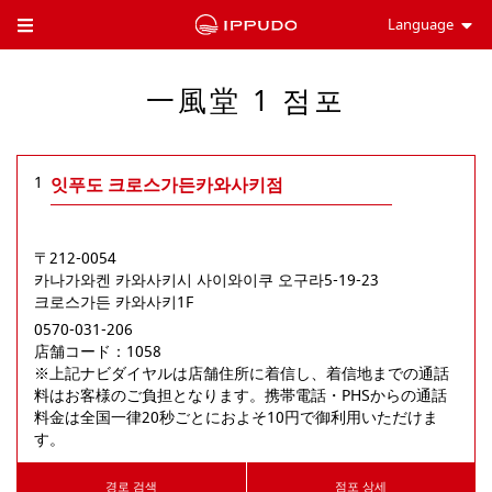
Language
Toggle Header Menu
一風堂 1 점포
1
잇푸도 크로스가든카와사키점
〒212-0054
카나가와켄
카와사키시
사이와이쿠
오구라5-19-23
크로스가든 카와사키1F
0570-031-206
店舗コード：1058

※上記ナビダイヤルは店舗住所に着信し、着信地までの通話
料はお客様のご負担となります。携帯電話・PHSからの通話
料金は全国一律20秒ごとにおよそ10円で御利用いただけま
す。
경로 검색
점포 상세