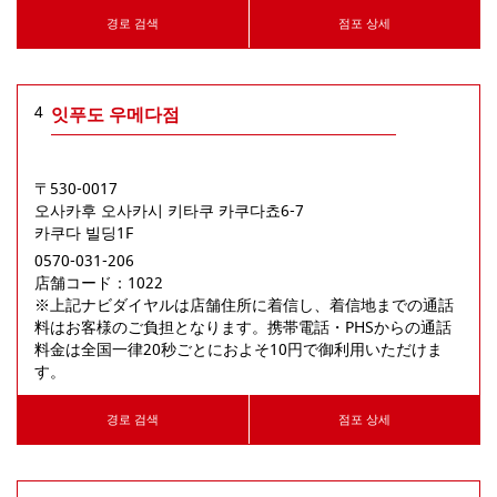
경로 검색
점포 상세
4
잇푸도 우메다점
〒530-0017
오사카후
오사카시
키타쿠
카쿠다쵸6-7
카쿠다 빌딩1F
0570-031-206
店舗コード：1022

※上記ナビダイヤルは店舗住所に着信し、着信地までの通話
料はお客様のご負担となります。携帯電話・PHSからの通話
料金は全国一律20秒ごとにおよそ10円で御利用いただけま
す。
경로 검색
점포 상세