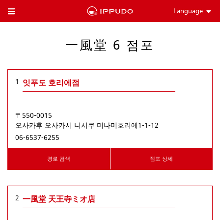
Language
Toggle Header Menu
一風堂 6 점포
1
잇푸도 호리에점
〒550-0015
오사카후
오사카시
니시쿠
미나미호리에1-1-12
06-6537-6255
경로 검색
점포 상세
2
一風堂 天王寺ミオ店