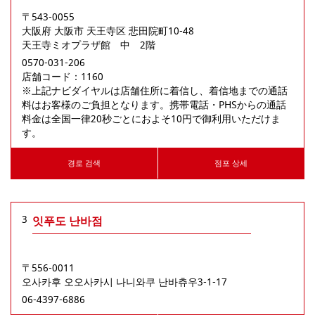
〒543-0055
大阪府
大阪市
天王寺区
悲田院町10-48
天王寺ミオプラザ館 中 2階
0570-031-206
店舗コード：1160

※上記ナビダイヤルは店舗住所に着信し、着信地までの通話
料はお客様のご負担となります。携帯電話・PHSからの通話
料金は全国一律20秒ごとにおよそ10円で御利用いただけま
す。
경로 검색
점포 상세
3
잇푸도 난바점
〒556-0011
오사카후
오오사카시
나니와쿠
난바츄우3-1-17
06-4397-6886