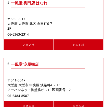
5
一風堂 梅田店 はなれ
〒530-0017
大阪府
大阪市
北区
角田町6-7
2F
06-6363-2314
경로 검색
점포 상세
6
一風堂 淀屋橋店
〒541-0047
大阪府
大阪市
中央区
淡路町4-2-13
アーバンネット御堂筋ビル1F 区画番号：2
06-6484-8587
경로 검색
점포 상세