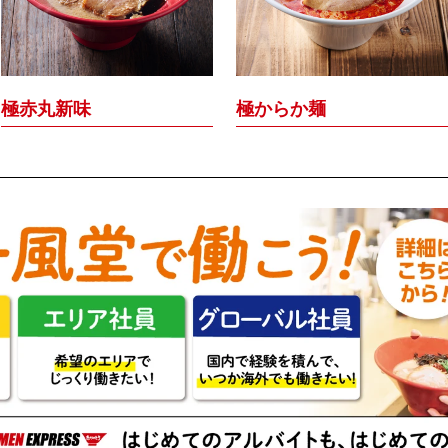
極赤丸新味
極からか麺