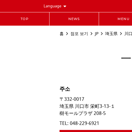
Language
TOP
NEWS
MENU
홈
점포 보기
JP
埼玉県
川
一
주소
〒332-0017
埼玉県
川口市
栄町3-13-１
樹モールプラザ 208-5
TEL:
048-229-6921