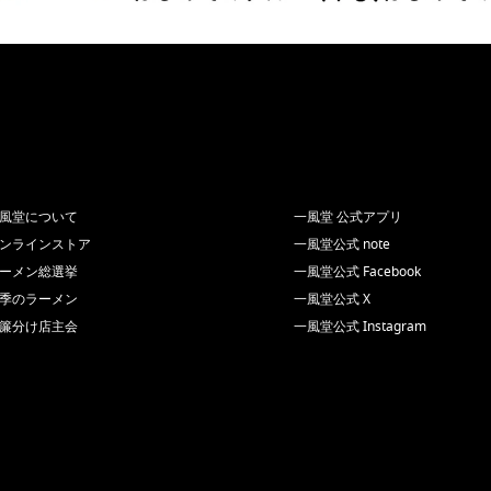
風堂について
一風堂 公式アプリ
ンラインストア
一風堂公式 note
ーメン総選挙
一風堂公式 Facebook
季のラーメン
一風堂公式 X
簾分け店主会
一風堂公式 Instagram