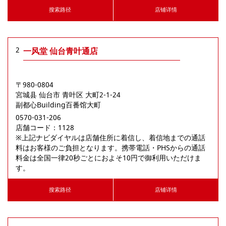
搜索路径
店铺详情
2
一风堂 仙台青叶通店
〒980-0804
宮城县
仙台市
青叶区
大町2-1-24
副都心Building百番馆大町
0570-031-206
店舗コード：1128

※上記ナビダイヤルは店舗住所に着信し、着信地までの通話
料はお客様のご負担となります。携帯電話・PHSからの通話
料金は全国一律20秒ごとにおよそ10円で御利用いただけま
す。
搜索路径
店铺详情