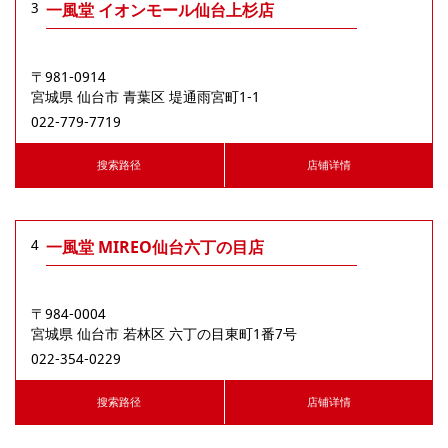
3
一風堂 イオンモール仙台上杉店
〒981-0914
宮城県
仙台市
⻘葉区
堤通⾬宮町1-1
022-779-7719
搜索路径
店铺详情
4
一風堂 MIREO仙台六丁の目店
〒984-0004
宮城県
仙台市
若林区
六丁の目東町1番7号
022-354-0229
搜索路径
店铺详情