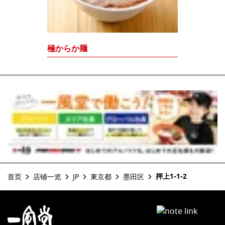
極からか麺
押上1-1-2
首页
店铺一览
JP
東京都
墨田区