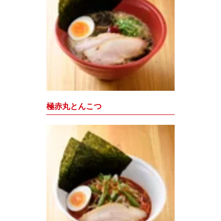
極赤丸とんこつ