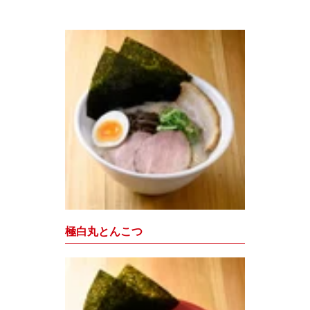
極白丸とんこつ