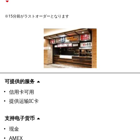
※15分前がラストオーダーとなります
可提供的服务
信用卡可用
提供运输IC卡
支持电子货币
现金
AMEX