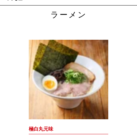
ラーメン
極白丸元味