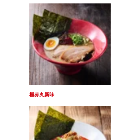
極赤丸新味