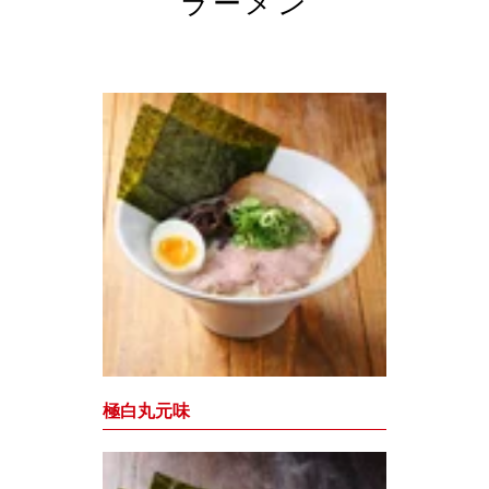
ラーメン
極白丸元味