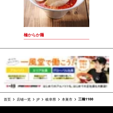
極からか麺
三橋1100
首页
店铺一览
JP
岐阜県
本巣市