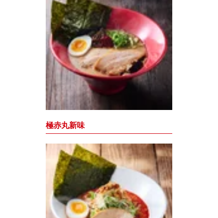
極赤丸新味