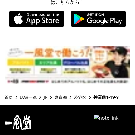
はこちらから！
神宮前1-19-9
首页
店铺一览
JP
東京都
渋谷区