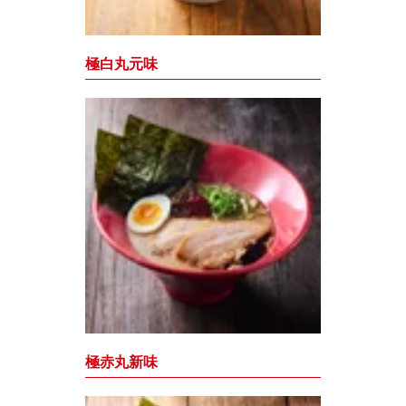
極白丸元味
極赤丸新味