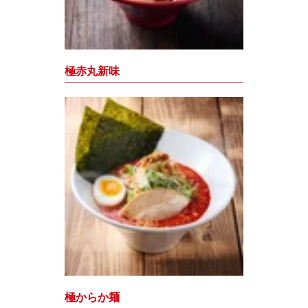
極赤丸新味
極からか麺