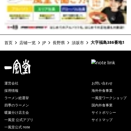
大字福島386番地1
首页
店铺一览
JP
長野県
須坂市
運営会社
お問い合わせ
採用情報
海外外食事業
ラーメン総選挙
一風堂ワークショップ
四季のラーメン
国内外食事業
暖簾分け店主会
サイトポリシー
一風堂 公式アプリ
サイトマップ
一風堂公式 note