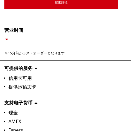
搜索路径
营业时间
※15分前がラストオーダーとなります
可提供的服务
信用卡可用
提供运输IC卡
支持电子货币
现金
AMEX
Diners