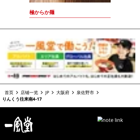
極からか麺
首页
店铺一览
JP
大阪府
泉佐野市
りんくう往来南4-17