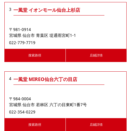
3
一風堂 イオンモール仙台上杉店
〒981-0914
宮城県
仙台市
⻘葉区
堤通⾬宮町1-1
022-779-7719
搜索路徑
店鋪詳情
4
一風堂 MIREO仙台六丁の目店
〒984-0004
宮城県
仙台市
若林区
六丁の目東町1番7号
022-354-0229
搜索路徑
店鋪詳情