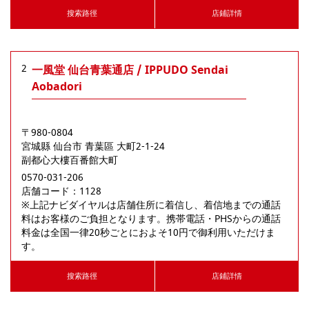
搜索路徑
店鋪詳情
2
一風堂 仙台青葉通店 / IPPUDO Sendai
Aobadori
〒980-0804
宮城縣
仙台市
青葉區
大町2-1-24
副都心大樓百番館大町
0570-031-206
店舗コード：1128

※上記ナビダイヤルは店舗住所に着信し、着信地までの通話
料はお客様のご負担となります。携帯電話・PHSからの通話
料金は全国一律20秒ごとにおよそ10円で御利用いただけま
す。
搜索路徑
店鋪詳情