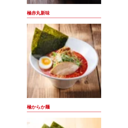
極赤丸新味
極からか麺