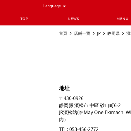
Language
TOP
NEWS
MENU
首頁
店鋪一覽
JP
静岡県
濱
地址
〒430-0926
靜岡縣
濱松市
中區
砂山町6-2
JR濱松站(在May One Ekimachi W
内）
TEL:
053-456-2772