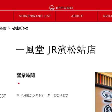
STORE/BRAND LIST
ABOUT
PROJ
砂山町6-2
松市
一風堂 JR濱松站店
營業時間
※30分前がラストオーダーとなります
EST