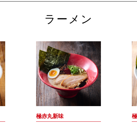
ラーメン
極赤丸新味