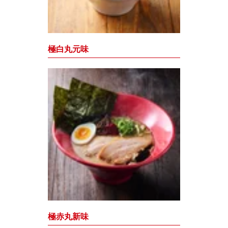
極白丸元味
極赤丸新味