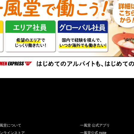
風堂について
一風堂 公式アプリ
ンラインストア
一風堂公式 note