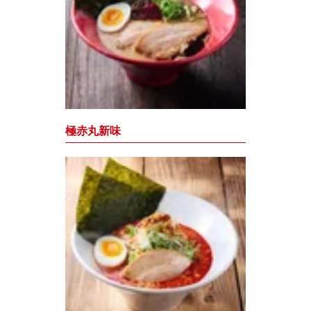
極赤丸新味