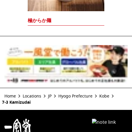
極からか麺
Home
Locations
JP
Hyogo Prefecture
Kobe
7-3 Kamizudai