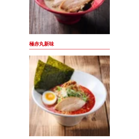
極赤丸新味