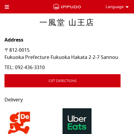
Language
Toggle Header Menu
一風堂 山王店
Address
〒812-0015
Fukuoka Prefecture
Fukuoka
Hakata
2-2-7 Sannou
TEL:
092-436-3310
GET DIRECTIONS
Delivery