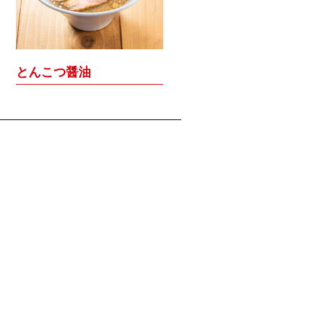
とんこつ醤油