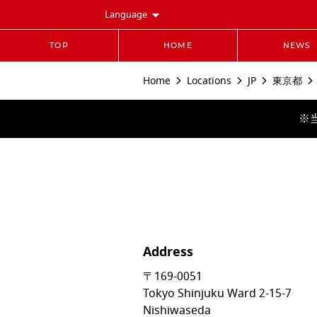
Language
TOP
HOME
NEWS
Home
Locations
JP
東京都
※
Address
〒169-0051
Tokyo
Shinjuku Ward
2-15-7
Nishiwaseda