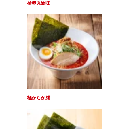
極赤丸新味
極からか麺