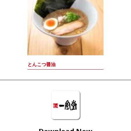
とんこつ醤油