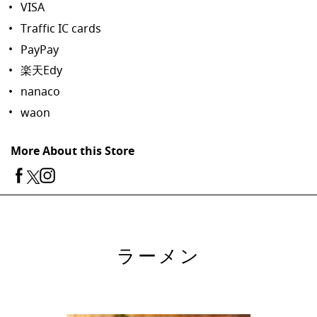
VISA
Traffic IC cards
PayPay
楽天Edy
nanaco
waon
More About this Store
ラーメン