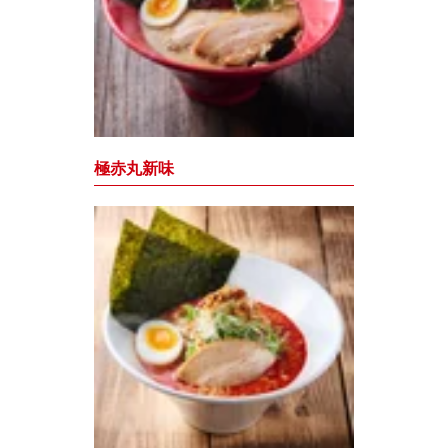
極赤丸新味