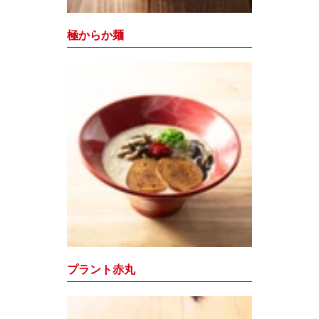
極からか麺
プラント赤丸