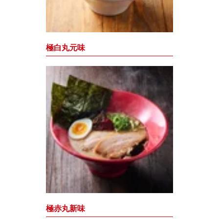
極白丸元味
極赤丸新味