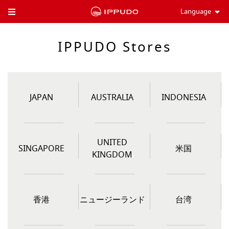
Language
Toggle Header Menu
IPPUDO Stores
JAPAN
AUSTRALIA
INDONESIA
UNITED
SINGAPORE
米国
KINGDOM
香港
ニュージーランド
台湾