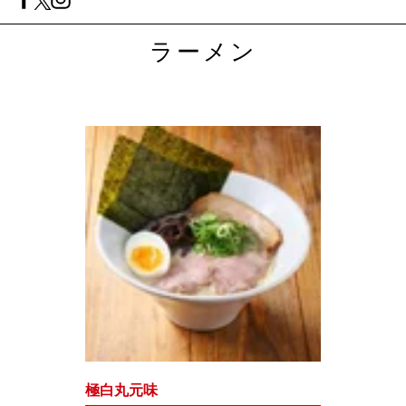
ラーメン
極白丸元味