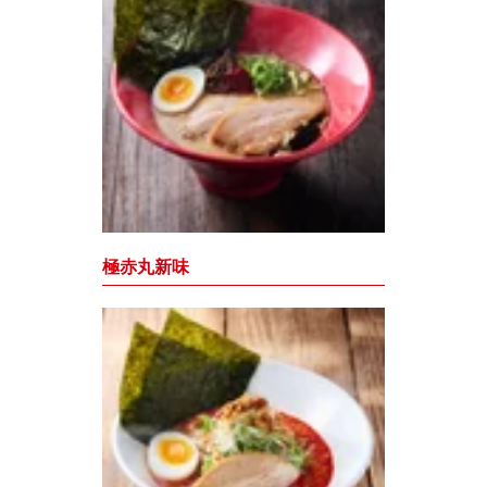
極赤丸新味