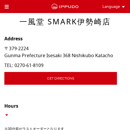
Language
Toggle Header Menu
一風堂 SMARK伊勢崎店
Address
〒379-2224
Gunma Prefecture
Isesaki
368 Nishikubo Katacho
TEL:
0270-61-8109
GET DIRECTIONS
Hours
※30分前がラストオーダーとなります