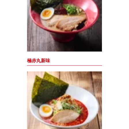
極赤丸新味